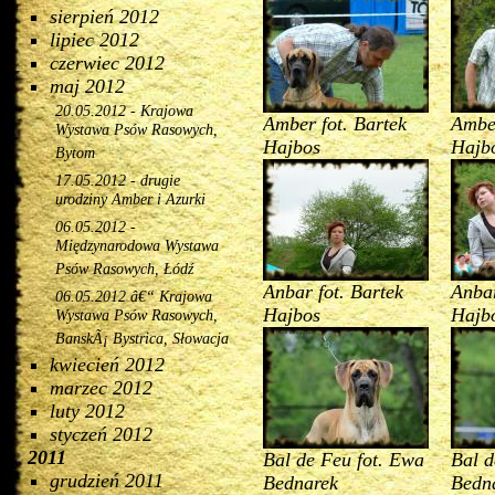
sierpień 2012
lipiec 2012
czerwiec 2012
maj 2012
20.05.2012 - Krajowa
Amber fot. Bartek
Amber
Wystawa Psów Rasowych,
Hajbos
Hajb
Bytom
17.05.2012 - drugie
urodziny Amber i Azurki
06.05.2012 -
Międzynarodowa Wystawa
Psów Rasowych, Łódź
Anbar fot. Bartek
Anbar
06.05.2012 â€“ Krajowa
Hajbos
Hajb
Wystawa Psów Rasowych,
BanskÃ¡ Bystrica, Słowacja
kwiecień 2012
marzec 2012
luty 2012
styczeń 2012
2011
Bal de Feu fot. Ewa
Bal d
grudzień 2011
Bednarek
Bedn