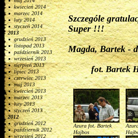
maj 2014
kwiecień 2014
marzec 2014
Szczególe gratulac
luty 2014
styczeń 2014
Super !!!
2013
grudzień 2013
listopad 2013
Magda, Bartek - d
październik 2013
wrzesień 2013
sierpień 2013
fot. Bartek
lipiec 2013
czerwiec 2013
maj 2013
kwiecień 2013
marzec 2013
luty 2013
styczeń 2013
2012
grudzień 2012
Azura fot. Bartek
Azura
październik 2012
Hajbos
Hajb
wrzesień 2012