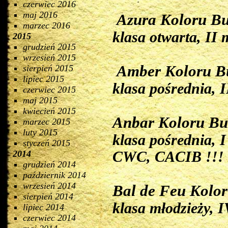
czerwiec 2016
maj 2016
Azura Koloru Bu
marzec 2016
klasa otwarta, II 
2015
grudzień 2015
wrzesień 2015
Amber Koloru B
sierpień 2015
lipiec 2015
klasa pośrednia, 
czerwiec 2015
maj 2015
kwiecień 2015
Anbar Koloru Bu
marzec 2015
luty 2015
klasa pośrednia, 
styczeń 2015
2014
CWC, CACIB !!!
grudzień 2014
październik 2014
wrzesień 2014
Bal de Feu Kolor
sierpień 2014
klasa młodzieży, 
lipiec 2014
czerwiec 2014