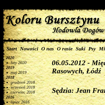
Start
Nowości
O nas
O rasie
Suki
Psy
Mi
2020
06.05.2012 - Mi
luty 2020
2019
Rasowych, Łódź
maj 2019
2018
grudzień 2018
wrzesień 2018
Sędzia: Jean Fra
czerwiec 2018
2016
lipiec 2016