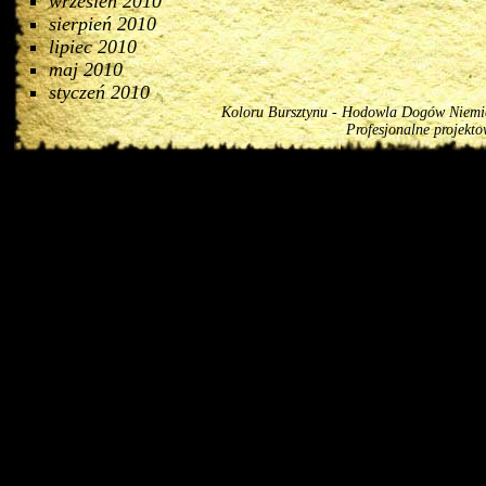
wrzesień 2010
sierpień 2010
lipiec 2010
maj 2010
styczeń 2010
Koloru Bursztynu - Hodowla Dogów Niemiec
Profesjonalne projekt