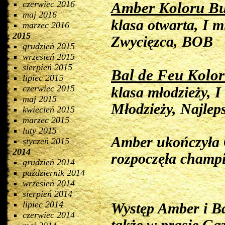
czerwiec 2016
Amber Koloru Bu
maj 2016
klasa otwarta, I 
marzec 2016
2015
Zwycięzca, BOB
grudzień 2015
wrzesień 2015
sierpień 2015
Bal de Feu Kolor
lipiec 2015
czerwiec 2015
klasa młodzieży, 
maj 2015
Młodzieży, Najlep
kwiecień 2015
marzec 2015
luty 2015
Amber ukończyła 
styczeń 2015
2014
rozpoczęła champ
grudzień 2014
październik 2014
wrzesień 2014
sierpień 2014
lipiec 2014
Występ Amber i Ba
czerwiec 2014