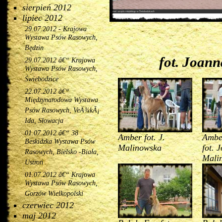
sierpień 2012
lipiec 2012
29.07.2012 - Krajowa
Wystawa Psów Rasowych,
Będzin
fot. Joan
29.07.2012 â€“ Krajowa
Wystawa Psów Rasowych,
Świebodzice
22.07.2012 â€“
Międzynarodowa Wystawa
Psów Rasowych, VeÄ¾kÃ¡
Ida, Słowacja
01.07.2012 â€“ 38
Amber fot. J.
Ambe
Beskidzka Wystawa Psów
Malinowska
fot. 
Rasowych, Bielsko -Biała,
Mali
Ustroń
01.07.2012 â€“ Krajowa
Wystawa Psów Rasowych,
Gorzów Wielkopolski
czerwiec 2012
maj 2012