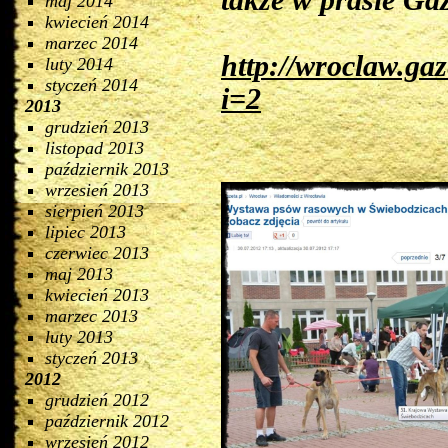
także w prasie Gaz
maj 2014
kwiecień 2014
marzec 2014
http://wroclaw.ga
luty 2014
styczeń 2014
i=2
2013
grudzień 2013
listopad 2013
październik 2013
wrzesień 2013
sierpień 2013
lipiec 2013
czerwiec 2013
maj 2013
kwiecień 2013
marzec 2013
luty 2013
styczeń 2013
2012
grudzień 2012
październik 2012
wrzesień 2012