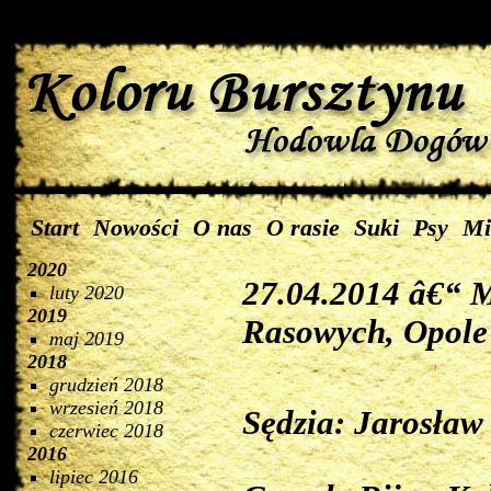
Start
Nowości
O nas
O rasie
Suki
Psy
Mi
2020
27.04.2014 â€“ 
luty 2020
2019
Rasowych, Opole
maj 2019
2018
grudzień 2018
wrzesień 2018
Sędzia: Jarosław
czerwiec 2018
2016
lipiec 2016