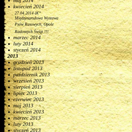
maj 2014
kwiecień 2014
27.04.2014 â€“
Międzynarodowa Wystawa
Psów Rasowych, Opole
Radosnych Świąt !!!
marzec 2014
luty 2014
styczeń 2014
2013
grudzień 2013
listopad 2013
październik 2013
wrzesień 2013
sierpień 2013
lipiec 2013
czerwiec 2013
maj 2013
kwiecień 2013
marzec 2013
luty 2013
styczeń 2013